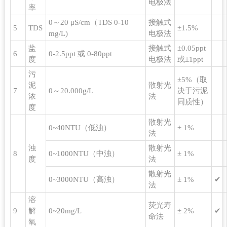
电极法
率
0～20 μS/cm（TDS 0-10
接触式
5
TDS
±1.5%
mg/L)
电极法
盐
接触式
±0.05ppt
6
0-2.5ppt 或 0-80ppt
度
电极法
或±1ppt
污
±5%（取
泥
散射光
7
0～20.000g/L
决于污泥
浓
法
同质性）
度
散射光
0~40NTU（低浊）
± 1%
法
浊
散射光
8
0~1000NTU（中浊）
± 1%
度
法
散射光
0~3000NTU（高浊）
± 1%
✔
法
溶
荧光寿
9
解
0~20mg/L
± 2%
✔
命法
氧