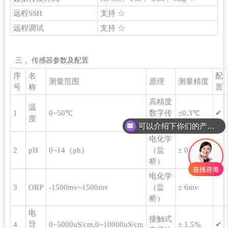
远程SSH
支持 ☆
远程调试
支持 ☆
三 、传感器参数及配置 
序
名
配
测量范围
原理
测量精度
号
称
置
高精度
温
1
0~50℃
数字传
±0.3℃
✔
度
感器
可以介绍下你们的产品么？
电化学
2
pH
0~14（ph）
（盐
± 0.1PH
✔
桥）
电化学
3
ORP
-1500mv~1500mv
（盐
± 6mv
桥）
电
接触式
4
导
0~5000uS/cm,0~10000uS/cm
± 1.5%
✔