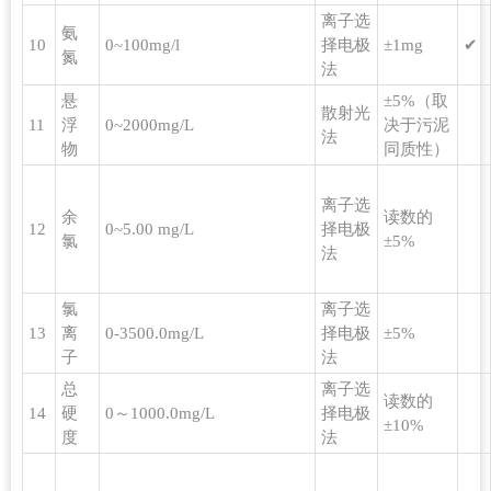
离子选
氨
10
0~100mg/l
择电极
±1mg
✔
氮
法
悬
±5%（取
散射光
11
浮
0~2000mg/L
决于污泥
法
物
同质性）
离子选
余
读数的
12
0~5.00 mg/L
择电极
氯
±5%
法
氯
离子选
13
离
0-3500.0mg/L
择电极
±5%
子
法
总
离子选
读数的
14
硬
0～1000.0mg/L
择电极
±10%
度
法