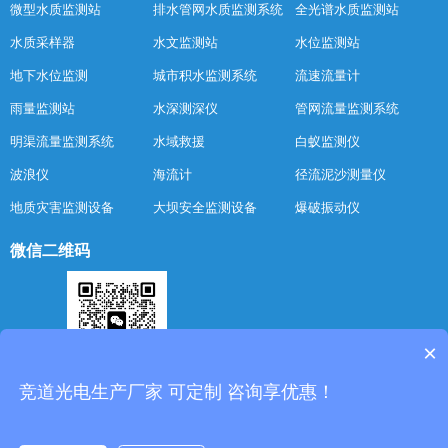
微型水质监测站
排水管网水质监测系统
全光谱水质监测站
水质采样器
水文监测站
水位监测站
地下水位监测
城市积水监测系统
流速流量计
雨量监测站
水深测深仪
管网流量监测系统
明渠流量监测系统
水域救援
白蚁监测仪
波浪仪
海流计
径流泥沙测量仪
地质灾害监测设备
大坝安全监测设备
爆破振动仪
微信二维码
×
竞道光电生产厂家 可定制 咨询享优惠！
扫一扫添加客服
博科仪器作为
水文水质监测设备
源头厂家,多年来致力于
水质监测站
的设计与研
发,提供
水文水质在线监测站
解决方案及报价信息,仪器操作简单,售后服务好,值