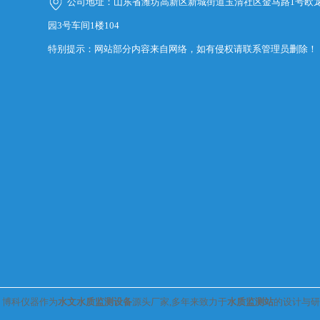
公司地址：山东省潍坊高新区新城街道玉清社区金马路1号欧
园3号车间1楼104
特别提示：网站部分内容来自网络，如有侵权请联系管理员删除！
博科仪器作为
水文水质监测设备
源头厂家,多年来致力于
水质监测站
的设计与研