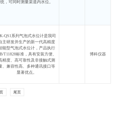
统，可同时测量渠道内水位。
BK-QS1系列气泡式水位计是我司
自主研发并生产的新一代高精度
智能型气泡式水位计，产品执行
B/T11828标准，具有安装方便、
博科仪器
高精度、高可靠性及非接触式测
量、兼容性高、多种通讯接口等
显著优点。
页
尾页