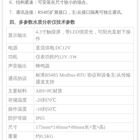
6、结构紧凑：可安装在尺寸较小的场合。
7、通讯连接：RS485扩展接口，主/从接口隔离可独立通讯。
四、多参数水质分析仪技术参数
4.3寸触摸屏，带LED强背光，可阳光直射下操
显示输出
作
电源
直流供电:DC12V
功耗
仪表功耗约12V /1W
声音输出
蜂鸣器
标准RS485 Modbus-RTU 协议和设备主/从传输
通讯协议
通道支持
主要材料
ABS+PC材质
存储温度
-20到70℃
操作温度
-10到50℃
防护等级
IP65
尺寸
175mm*140mm*49mm(长×宽×高)
重量
约0.5KG