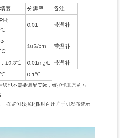
精度
分辨率
备注
1PH;
0.01
带温补
1℃
5%；
1uS/cm
带温补
°C
，±0.3℃
0.01mg/L
带温补
1℃
0.1℃
后续也不需要调配实际，维护也非常的方
络。
围，在监测数据超限时向用户手机发布警示