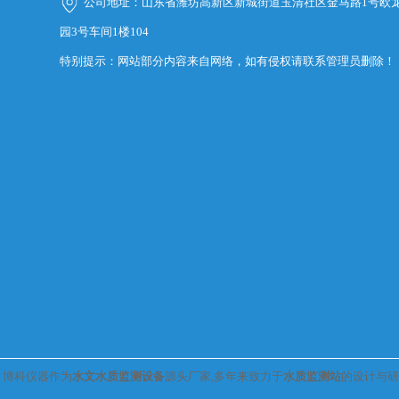
公司地址：山东省潍坊高新区新城街道玉清社区金马路1号欧
园3号车间1楼104
特别提示：网站部分内容来自网络，如有侵权请联系管理员删除！
博科仪器作为
水文水质监测设备
源头厂家,多年来致力于
水质监测站
的设计与研