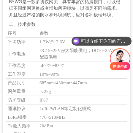
BYWG是一款多协议网关，具有丰富的拓展接口，可以根
据不同组网更换或者增加所需模块，以满足不同的需求。
并且经过严格的防水和环境测试，应对各种极端环境。
二、技术参数
序号
参数
可以介绍下你们的产品么？
平均功率
1.2W@12.6V
DC15~25V@太阳能供电；DC10~25V@适
工作电压
配器供电
工作温度
-40℃~+85℃
工作湿度
10%~90%
产品尺寸
685mm×430mm×447mm
网关重量
＜2kg
防护等级
IP67
通讯协议
LoRa/WLAN等定制化模式
LoRa频率
470~510MHz
Tx最大频率
20dBm