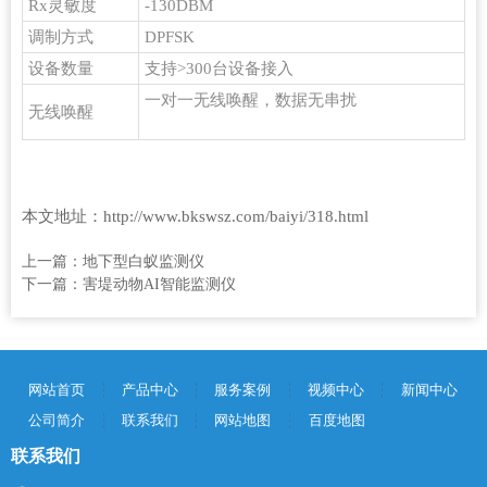
Rx灵敏度
-130DBM
调制方式
DPFSK
设备数量
支持>300台设备接入
一对一无线唤醒，数据无串扰
无线唤醒
本文地址：
http://www.bkswsz.com/baiyi/318.html
上一篇：
地下型白蚁监测仪
下一篇：
害堤动物AI智能监测仪
网站首页
产品中心
服务案例
视频中心
新闻中心
公司简介
联系我们
网站地图
百度地图
联系我们